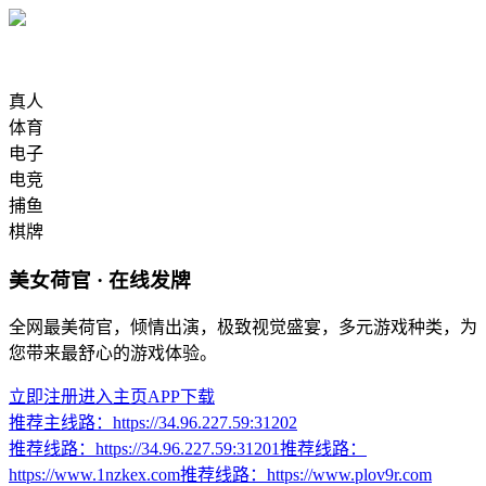
真人
体育
电子
电竞
捕鱼
棋牌
美女荷官 · 在线发牌
全网最美荷官，倾情出演，极致视觉盛宴，多元游戏种类，为
您带来最舒心的游戏体验。
立即注册
进入主页
APP下载
推荐主线路：
https://34.96.227.59:31202
推荐线路：
https://34.96.227.59:31201
推荐线路：
https://www.1nzkex.com
推荐线路：
https://www.plov9r.com