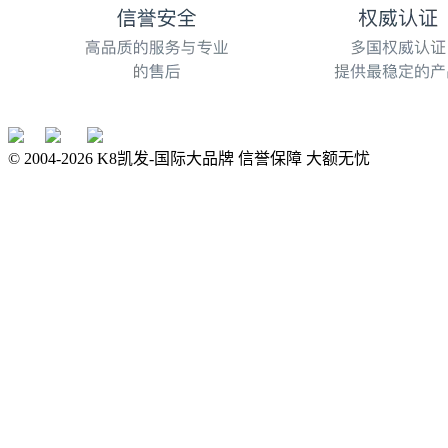
© 2004-
2026
K8凯发-国际大品牌 信誉保障 大额无忧