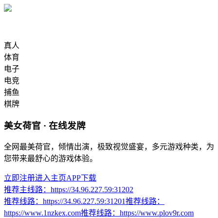
真人
体育
电子
电竞
捕鱼
棋牌
美女荷官 · 在线发牌
全网最美荷官，倾情出演，极致视觉盛宴，多元游戏种类，为
您带来最舒心的游戏体验。
立即注册
进入主页
APP下载
推荐主线路：
https://34.96.227.59:31202
推荐线路：
https://34.96.227.59:31201
推荐线路：
https://www.1nzkex.com
推荐线路：
https://www.plov9r.com