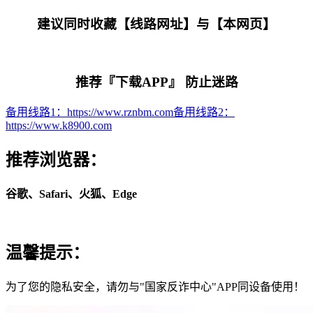
建议同时收藏【线路网址】与【本网页】
推荐『下载APP』 防止迷路
备用线路
1
：
https://www.rznbm.com
备用线路
2
：
https://www.k8900.com
推荐浏览器：
谷歌、Safari、火狐、Edge
温馨提示：
为了您的隐私安全，请勿与"国家反诈中心"APP同设备使用！